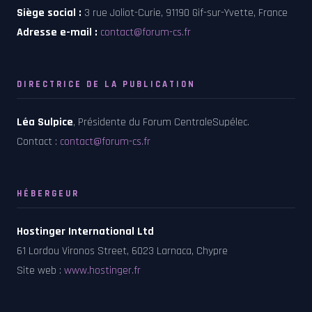
Siège social :
3 rue Joliot-Curie, 91190 Gif-sur-Yvette, France
Adresse e-mail :
contact@forum-cs.fr
DIRECTRICE DE LA PUBLICATION
Léa Sulpice
, Présidente du Forum CentraleSupélec.
Contact :
contact@forum-cs.fr
HÉBERGEUR
Hostinger International Ltd
61 Lordou Vironos Street, 6023 Larnaca, Chypre
Site web :
www.hostinger.fr